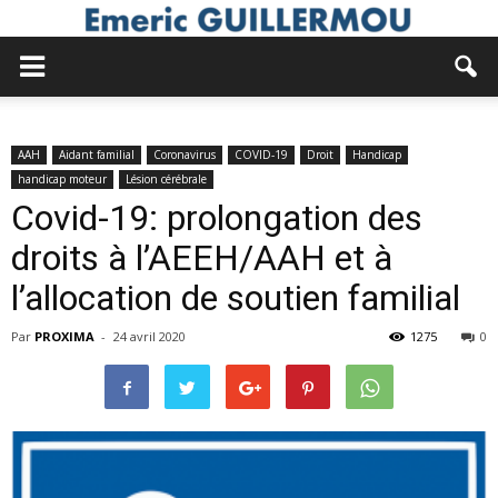
AAH
Aidant familial
Coronavirus
COVID-19
Droit
Handicap
handicap moteur
Lésion cérébrale
Covid-19: prolongation des
droits à l’AEEH/AAH et à
l’allocation de soutien familial
Par
PROXIMA
-
24 avril 2020
1275
0