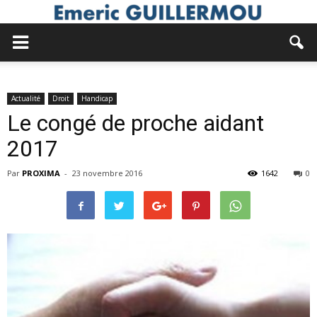
Actualité
Droit
Handicap
Le congé de proche aidant
2017
Par
PROXIMA
-
23 novembre 2016
1642
0