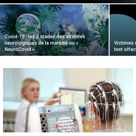
Covid-19 : les 3 stades des atteintes
neurologiques de la maladie ou «
Victimes 
NeuroCovid »
test olfac