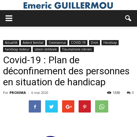
Actualité
Aidant familial
Coronavirus
COVID-19
Droit
Handicap
handicap moteur
Lésion cérébrale
Traumatisme crânien
Covid-19 : Plan de
déconfinement des personnes
en situation de handicap
Par
PROXIMA
-
6 mai 2020
1330
0