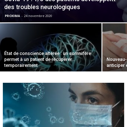
des troubles neurologiques
PROXIMA
-
24 novembre 2020
État de conscience altérée : un somnifère
permet à un patient de récupérer…
Nouveau-n
temporairement
anticiper 